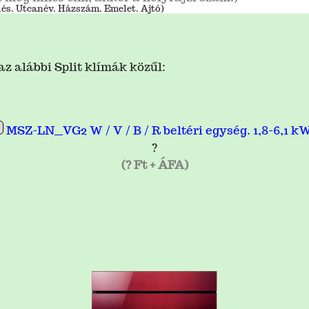
lés. Utcanév. Házszám. Emelet. Ajtó)
z alábbi Split klímák közűl:
MSZ-LN__VG2 W / V / B / R beltéri egység. 1,8-6,1 kW
?
(? Ft + ÁFA)