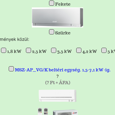
Fekete
Szürke
tmények közül:
1,8 kW
2,5 kW
3,5 kW
4,2 kW
5 
MSZ-AP__VG/K beltéri egység. 1,5-7,1 kW-ig.
?
(? Ft + ÁFA)