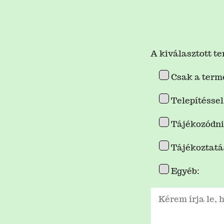
A kiválasztott te
Csak a term
Telepítésse
Tájékozódni 
Tájékoztatá
Egyéb: