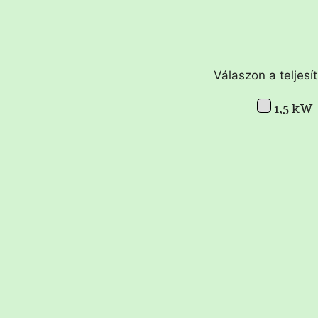
Válaszon a teljesí
1,5 kW