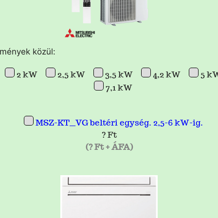
tmények közül:
2 kW
2,5 kW
3,5 kW
4,2 kW
5 k
7,1 kW
MSZ-KT__VG beltéri egység. 2,5-6 kW-ig.
? Ft
(? Ft + ÁFA)