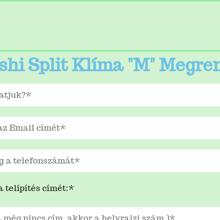
shi Split Klíma "M" Megre
 telípítés címét:*