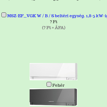
MSZ-EF__VGK W / B / S beltéri egység. 1,8-5 kW-i
? Ft
(? Ft + ÁFA)
Fehér