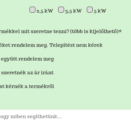
2,5 kW
3,5 kW
5 kW
rmékkel mit szeretne tenni? (több is kijelőlhető)*
éket rendelem meg. Telepítést nem kérek
l együtt rendelem meg
szeretnék az ár iránt
st kérnék a termékről