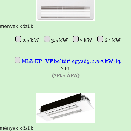
tmények közül:
2,5 kW
3,5 kW
5 kW
6,1 kW
MLZ-KP__VF beltéri egység. 2,5-5 kW-ig.
? Ft
(?Ft + ÁFA)
tmények közül: