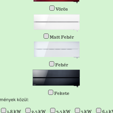
Vörös
Matt Fehér
Fehér
Fekete
tmények közül:
1,8 kW
2,5 kW
3,5 kW
5 kW
6,1 