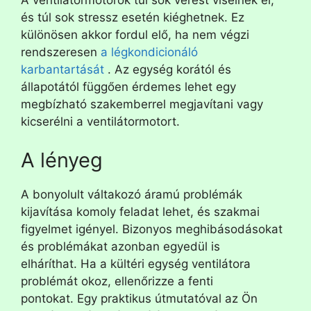
A ventilátormotorok túl sok verést viselnek el,
és túl sok stressz esetén kiéghetnek. Ez
különösen akkor fordul elő, ha nem végzi
rendszeresen
a légkondicionáló
karbantartását
. Az egység korától és
állapotától függően érdemes lehet egy
megbízható szakemberrel megjavítani vagy
kicserélni a ventilátormotort.
A lényeg
A bonyolult váltakozó áramú problémák
kijavítása komoly feladat lehet, és szakmai
figyelmet igényel. Bizonyos meghibásodásokat
és problémákat azonban egyedül is
elháríthat. Ha a kültéri egység ventilátora
problémát okoz, ellenőrizze a fenti
pontokat. Egy praktikus útmutatóval az Ön