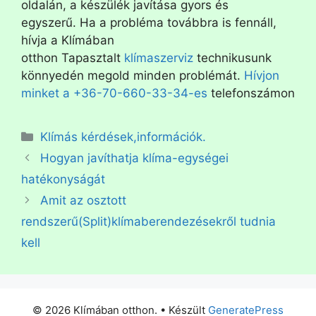
oldalán, a készülék javítása gyors és
egyszerű. Ha a probléma továbbra is fennáll,
hívja a Klímában
otthon Tapasztalt
klímaszerviz
technikusunk
könnyedén megold minden problémát.
Hívjon
minket a +36-70-660-33-34-es
telefonszámon
Klímás kérdések,információk.
Hogyan javíthatja klíma-egységei
hatékonyságát
Amit az osztott
rendszerű(Split)klímaberendezésekről tudnia
kell
© 2026 Klímában otthon.
• Készült
GeneratePress