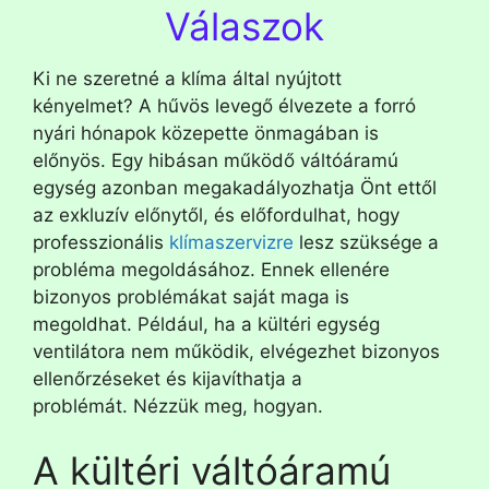
Válaszok
Ki ne szeretné a klíma által nyújtott
kényelmet? A hűvös levegő élvezete a forró
nyári hónapok közepette önmagában is
előnyös. Egy hibásan működő váltóáramú
egység azonban megakadályozhatja Önt ettől
az exkluzív előnytől, és előfordulhat, hogy
professzionális
klímaszervizre
lesz szüksége a
probléma megoldásához. Ennek ellenére
bizonyos problémákat saját maga is
megoldhat. Például, ha a kültéri egység
ventilátora nem működik, elvégezhet bizonyos
ellenőrzéseket és kijavíthatja a
problémát. Nézzük meg, hogyan.
A kültéri váltóáramú