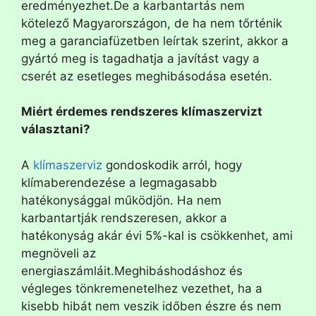
eredményezhet.De a karbantartás nem
kötelező Magyarországon, de ha nem tőrténik
meg a garanciafüzetben leírtak szerint, akkor a
gyártó meg is tagadhatja a javítást vagy a
cserét az esetleges meghibásodása esetén.
Miért érdemes rendszeres klímaszervizt
választani?
A
klímaszerviz
gondoskodik arról, hogy
klímaberendezése a legmagasabb
hatékonysággal működjön. Ha nem
karbantartják rendszeresen, akkor a
hatékonyság akár évi 5%-kal is csökkenhet, ami
megnöveli az
energiaszámláit.Meghibáshodáshoz és
végleges tönkremenetelhez vezethet, ha a
kisebb hibát nem veszik időben észre és nem