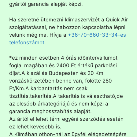
gyártói garancia alapját képzi.
Ha szeretné ütemezni klímaszervizét a Quick Air
szolgáltatással, ne habozzon kapcsolatba lépni
velünk még ma. Hívja a
+36-70-660-33-34-es
telefonszámot
*ez minden esetben 4 órás időintervallumot
foglal magában és 2400 Ft értékű parkolási
díjat.A kiszállás Budapesten és 20 Km
vonzáskörzetében benne van, fölötte 280
Ft/Km.A karbantartás nem csak
tisztítás,takarítás.A takarítás is választható,de
az olcsóbb árkategóriájú és nem képzi a
garancia meghosszabítás alapját.
Az ártól el lehet térni egyéni szerződés esetén
ez lehet kevesebb is.
A Klímában othon-nál az ügyfél elégedetségére