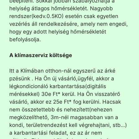
beépíteni. Sokkal jobban szabályozhatja a
helyiség átlagos hőmérsékletét. Nagyobb
rendszer(kedv.0.5KO) esetén csak egyetlen
vezérlés áll rendelkezésére, amely nem engedi,
hogy egy adott helyiség hőmérsékletét
befolyásolja.
A klímaszerviz költsége
Itt a Klímában otthon-nál egyszerű az árké
pzésünk . Ha Ön új vásárló,ügyfél, akkor a
légkondicionáló karbantartása(digitális
mérésekkel) 30e Ft* kerül. Ha Ön visszatérő
vásárló, akkor ez 25e Ft* fog kerülni. Hacsak
nem összetettebb és nehezített(nehezen
megközelíthető, 3m-nél magasabban van a
kondi, területrendezést kell végrehajtani, stb…)
a karbantartási feladat, ez az ár nem