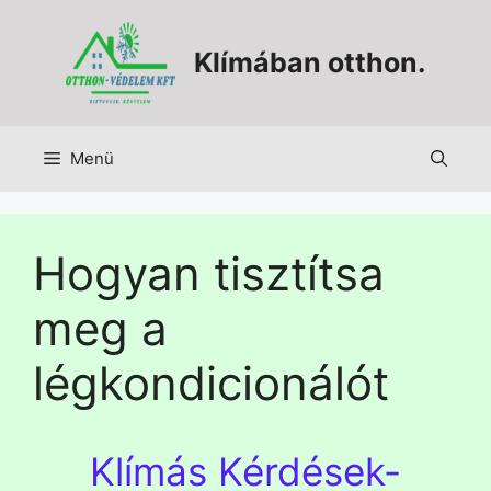
Klímában otthon.
Menü
Hogyan tisztítsa
meg a
légkondicionálót
Klímás Kérdések-