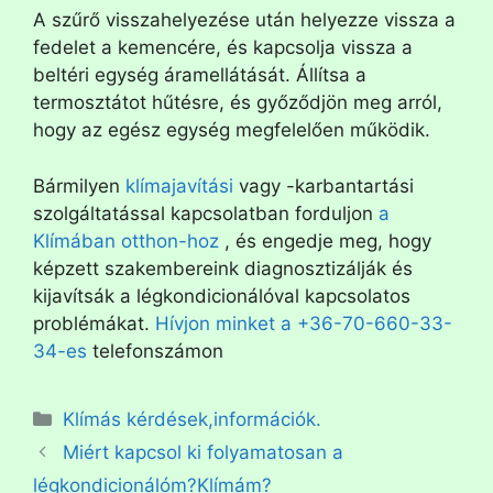
A szűrő visszahelyezése után helyezze vissza a
fedelet a kemencére, és kapcsolja vissza a
beltéri egység áramellátását. Állítsa a
termosztátot hűtésre, és győződjön meg arról,
hogy az egész egység megfelelően működik.
Bármilyen
klímajavítási
vagy -karbantartási
szolgáltatással kapcsolatban forduljon
a
Klímában otthon-hoz
, és engedje meg, hogy
képzett szakembereink diagnosztizálják és
kijavítsák a légkondicionálóval kapcsolatos
problémákat.
Hívjon minket a +36-70-660-33-
34-es
telefonszámon
Klímás kérdések,információk.
Miért kapcsol ki folyamatosan a
légkondicionálóm?Klímám?