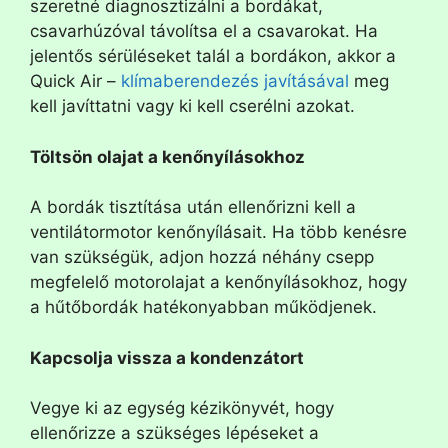
szeretné diagnosztizálni a bordákat,
csavarhúzóval távolítsa el a csavarokat. Ha
jelentős sérüléseket talál a bordákon, akkor a
Quick Air –
klímaberendezés javításával
meg
kell javíttatni vagy ki kell cserélni azokat.
Töltsön olajat a kenőnyílásokhoz
A bordák tisztítása után ellenőrizni kell a
ventilátormotor kenőnyílásait. Ha több kenésre
van szükségük, adjon hozzá néhány csepp
megfelelő motorolajat a kenőnyílásokhoz, hogy
a hűtőbordák hatékonyabban működjenek.
Kapcsolja vissza a kondenzátort
Vegye ki az egység kézikönyvét, hogy
ellenőrizze a szükséges lépéseket a