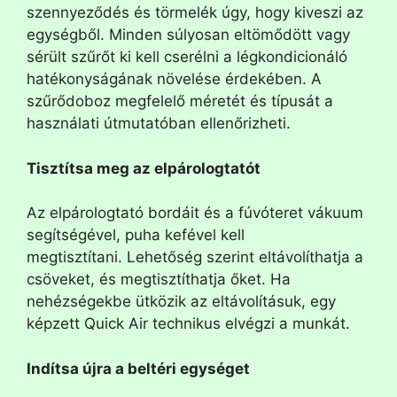
szennyeződés és törmelék úgy, hogy kiveszi az
egységből. Minden súlyosan eltömődött vagy
sérült szűrőt ki kell cserélni a légkondicionáló
hatékonyságának növelése érdekében. A
szűrődoboz megfelelő méretét és típusát a
használati útmutatóban ellenőrizheti.
Tisztítsa meg az elpárologtatót
Az elpárologtató bordáit és a fúvóteret vákuum
segítségével, puha kefével kell
megtisztítani. Lehetőség szerint eltávolíthatja a
csöveket, és megtisztíthatja őket. Ha
nehézségekbe ütközik az eltávolításuk, egy
képzett Quick Air technikus elvégzi a munkát.
Indítsa újra a beltéri egységet