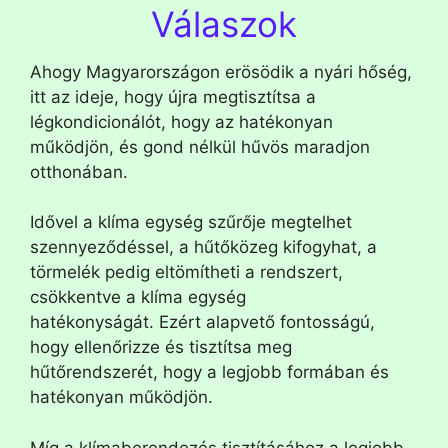
Válaszok
Ahogy Magyarországon erösödik a nyári hőség,
itt az ideje, hogy újra megtisztítsa a
légkondicionálót, hogy az hatékonyan
működjön, és gond nélkül hűvös maradjon
otthonában.
Idővel a klíma egység szűrője megtelhet
szennyeződéssel, a hűtőközeg kifogyhat, a
törmelék pedig eltömítheti a rendszert,
csökkentve a klíma egység
hatékonyságát. Ezért alapvető fontosságú,
hogy ellenőrizze és tisztítsa meg
hűtőrendszerét, hogy a legjobb formában és
hatékonyan működjön.
Míg a klímaberendezés tisztításához a legjobb