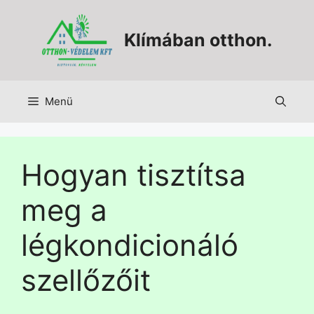
Klímában otthon.
Menü
Hogyan tisztítsa
meg a
légkondicionáló
szellőzőit