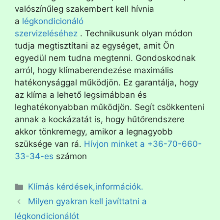
valószínűleg szakembert kell hívnia
a
légkondicionáló
szervizeléséhez
. Technikusunk olyan módon
tudja megtisztítani az egységet, amit Ön
egyedül nem tudna megtenni. Gondoskodnak
arról, hogy klímaberendezése maximális
hatékonysággal működjön. Ez garantálja, hogy
az klíma a lehető legsimábban és
leghatékonyabban működjön. Segít csökkenteni
annak a kockázatát is, hogy hűtőrendszere
akkor tönkremegy, amikor a legnagyobb
szüksége van rá.
Hívjon minket a +36-70-660-
33-34-es
számon
Klímás kérdések,információk.
Milyen gyakran kell javíttatni a
légkondicionálót