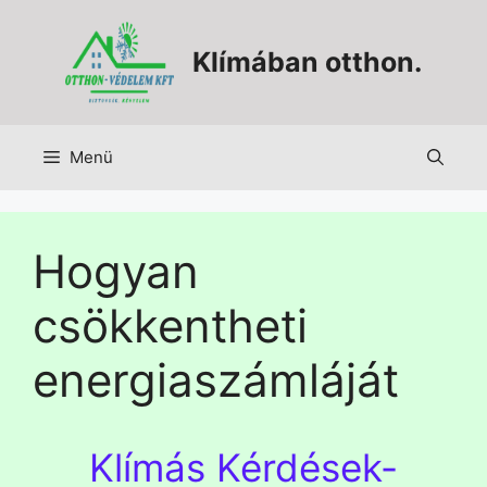
Klímában otthon.
Menü
Hogyan
csökkentheti
energiaszámláját
Klímás Kérdések-