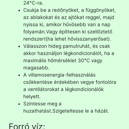
24°C-ra.
Csukja be a redőnyöket, a függönyöket,
az ablakokat és az ajtókat reggel, majd
nyissa ki, amikor hűvösebb van a nap
folyamán.Vagy építtesen ki szellőztető
rendszert(ha lehet hővisszanyerőset).
Válasszon hideg pamutruhát, és csak
akkor használjon légkondicionálót, ha a
maximális hőmérséklet 30°C vagy
magasabb.
A villamosenergia-felhasználás
csökkentése érdekében vegye fontolóra
a ventilátorokat a légkondicionálók
helyett.
Szintesse meg a
huzathatást.Szigeteltesse le a házát.
Forró víz: