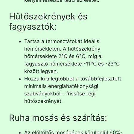
Hűtőszekrények és
fagyasztók:
Tartsa a termosztátokat ideális
hőmérsékleten. A hűtőszekrény
hőmérséklete 2°C és 6°C, míg a
fagyasztó hőmérséklete -11°C és -23°C
között legyen.
Hozza ki a legtöbbet a továbbfejlesztett
minimális energiahatékonysági
szabványokból – frissítse régi
hűtőszekrényét.
Ruha mosás és szárítás:
Az elöltöltős mosógépek körülbelül 60%-