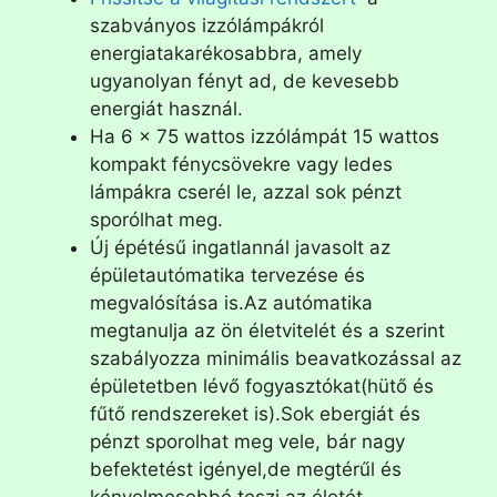
szabványos izzólámpákról
energiatakarékosabbra, amely
ugyanolyan fényt ad, de kevesebb
energiát használ.
Ha 6 x 75 wattos izzólámpát 15 wattos
kompakt fénycsövekre vagy ledes
lámpákra cserél le, azzal sok pénzt
sporólhat meg.
Új épétésű ingatlannál javasolt az
épületautómatika tervezése és
megvalósítása is.Az autómatika
megtanulja az ön életvitelét és a szerint
szabályozza minimális beavatkozással az
épületetben lévő fogyasztókat(hütő és
fűtő rendszereket is).Sok ebergiát és
pénzt sporolhat meg vele, bár nagy
befektetést igényel,de megtérűl és
kényelmesebbé teszi az életét.