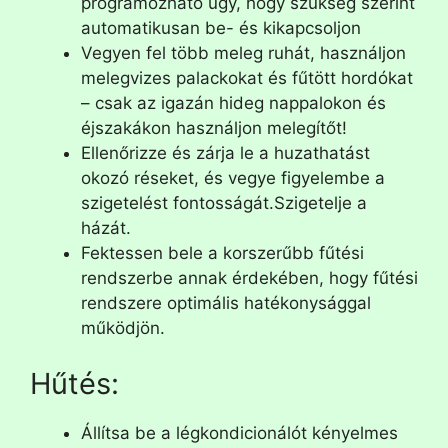
programozható úgy, hogy szükség szerint
automatikusan be- és kikapcsoljon
Vegyen fel több meleg ruhát, használjon
melegvizes palackokat és fűtött hordókat
– csak az igazán hideg nappalokon és
éjszakákon használjon melegítőt!
Ellenőrizze és zárja le a huzathatást
okozó réseket, és vegye figyelembe a
szigetelést fontosságát.Szigetelje a
házát.
Fektessen bele a korszerűbb fűtési
rendszerbe annak érdekében, hogy fűtési
rendszere optimális hatékonysággal
működjön.
Hűtés:
Állítsa be a légkondicionálót kényelmes