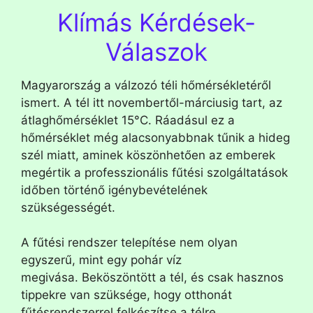
Klímás Kérdések-
Válaszok
Magyarország a válzozó téli hőmérsékletéről
ismert. A tél itt novembertől-márciusig tart, az
átlaghőmérséklet 15°C. Ráadásul ez a
hőmérséklet még alacsonyabbnak tűnik a hideg
szél miatt, aminek köszönhetően az emberek
megértik a professzionális fűtési szolgáltatások
időben történő igénybevételének
szükségességét.
A fűtési rendszer telepítése nem olyan
egyszerű, mint egy pohár víz
megivása. Beköszöntött a tél, és csak hasznos
tippekre van szüksége, hogy otthonát
fűtésrendszerrel felkészítse a télre.