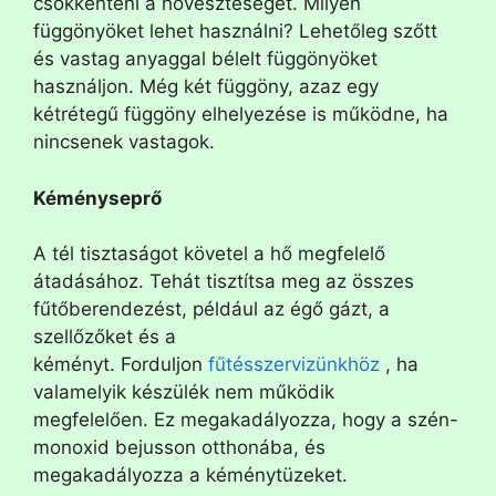
csökkenteni a hőveszteséget. Milyen
függönyöket lehet használni? Lehetőleg szőtt
és vastag anyaggal bélelt függönyöket
használjon. Még két függöny, azaz egy
kétrétegű függöny elhelyezése is működne, ha
nincsenek vastagok.
Kéményseprő
A tél tisztaságot követel a hő megfelelő
átadásához. Tehát tisztítsa meg az összes
fűtőberendezést, például az égő gázt, a
szellőzőket és a
kéményt. Forduljon
fűtésszervizünkhöz
, ha
valamelyik készülék nem működik
megfelelően. Ez megakadályozza, hogy a szén-
monoxid bejusson otthonába, és
megakadályozza a kéménytüzeket.