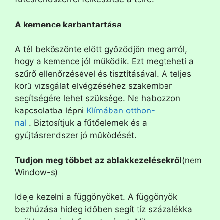
A kemence karbantartása
A tél beköszönte előtt győződjön meg arról,
hogy a kemence jól működik. Ezt megteheti a
szűrő ellenőrzésével és tisztításával. A teljes
körű vizsgálat elvégzéséhez szakember
segítségére lehet szüksége. Ne habozzon
kapcsolatba lépni
Klímában otthon-
nal
. Biztosítjuk a fűtőelemek és a
gyújtásrendszer jó működését.
Tudjon meg többet az ablakkezelésekről
(nem
Window-s)
Ideje kezelni a függönyöket. A függönyök
bezhúzása hideg időben segít tíz százalékkal