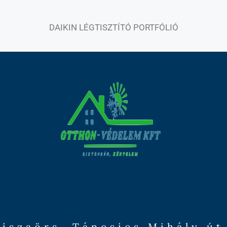
DAIKIN LÉGTISZTÍTÓ PORTFÓLIÓ
iszaörs, Táncsics Mihály út