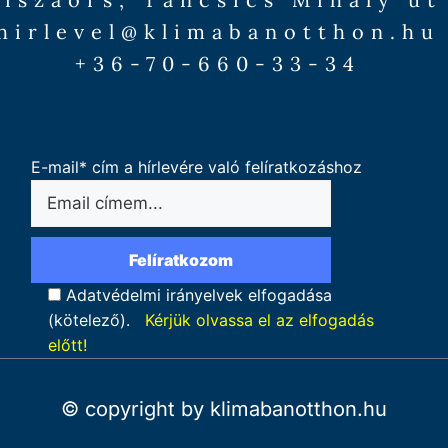
hirlevel@klimabanotthon.hu
+36-70-660-33-34
E-mail* cím a hírlevére való felíratkozáshoz
Adatvédelmi irányelvek elfogadása
(kötelező).
Kérjük olvassa el az elfogadás
előtt!
© copyright by klimabanotthon.hu