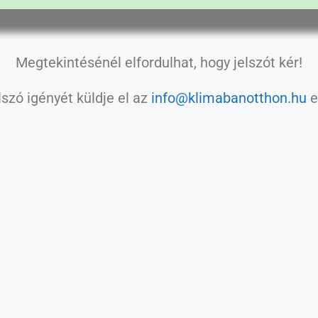
Megtekintésénél elfordulhat, hogy jelszót kér!
szó igényét küldje el az
info@klimabanotthon.hu
e