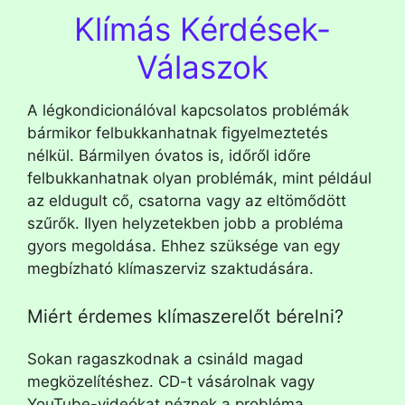
Klímás Kérdések-
Válaszok
A légkondicionálóval kapcsolatos problémák
bármikor felbukkanhatnak figyelmeztetés
nélkül. Bármilyen óvatos is, időről időre
felbukkanhatnak olyan problémák, mint például
az eldugult cő, csatorna vagy az eltömődött
szűrők. Ilyen helyzetekben jobb a probléma
gyors megoldása. Ehhez szüksége van egy
megbízható klímaszerviz szaktudására.
Miért érdemes klímaszerelőt bérelni?
Sokan ragaszkodnak a csináld magad
megközelítéshez. CD-t vásárolnak vagy
YouTube-videókat néznek a probléma