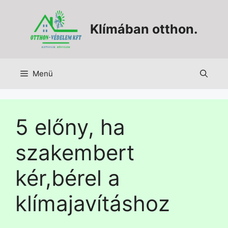
Klímában otthon.
Menü
5 előny, ha
szakembert
kér,bérel a
klímajavításhoz