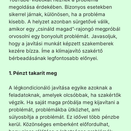
megoldása érdekében. Bizonyos esetekben
sikerrel járnak, különösen, ha a probléma
kisebb. A helyzet azonban sürgetővé válik,
amikor egy „csináld magad”-rajongó megpróbál
orvosolni egy bonyolult problémát. Javasoljuk,
hogy a javítási munkát képzett szakemberek
kezére bízza. Íme a klímajavító szakértő
bérbeadásának legfontosabb előnyei.
1. Pénzt takarít meg
A légkondicionáló javítása egyike azoknak a
feladatoknak, amelyek olcsóbbak, ha szakértők
végzik. Ha saját maga próbálja meg kijavítani a
problémát, problémákba ütközhet, ami
súlyosbítja a problémát. Ez idővel több pénzbe
kerül. Közönséges emberként előfordulhat,