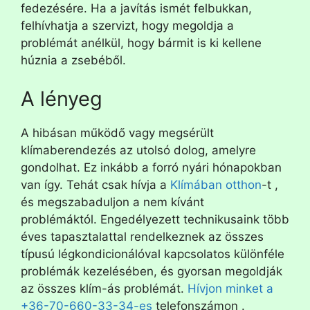
fedezésére. Ha a javítás ismét felbukkan,
felhívhatja a szervizt, hogy megoldja a
problémát anélkül, hogy bármit is ki kellene
húznia a zsebéből.
A lényeg
A hibásan működő vagy megsérült
klímaberendezés az utolsó dolog, amelyre
gondolhat. Ez inkább a forró nyári hónapokban
van így. Tehát csak hívja a
Klímában otthon
-t ,
és megszabaduljon a nem kívánt
problémáktól. Engedélyezett technikusaink több
éves tapasztalattal rendelkeznek az összes
típusú légkondicionálóval kapcsolatos különféle
problémák kezelésében, és gyorsan megoldják
az összes klím-ás problémát.
Hívjon minket a
+36-70-660-33-34-es
telefonszámon .