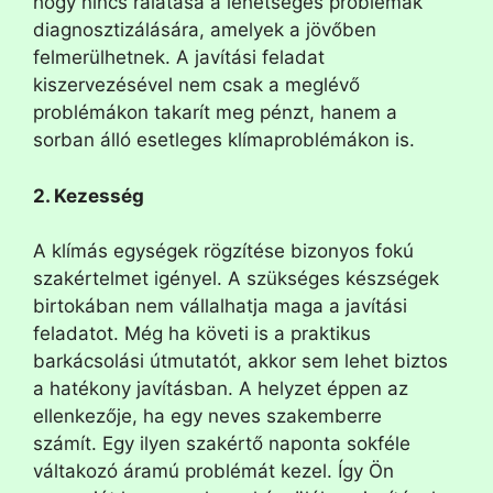
hogy nincs rálátása a lehetséges problémák
diagnosztizálására, amelyek a jövőben
felmerülhetnek. A javítási feladat
kiszervezésével nem csak a meglévő
problémákon takarít meg pénzt, hanem a
sorban álló esetleges klímaproblémákon is.
2. Kezesség
A klímás egységek rögzítése bizonyos fokú
szakértelmet igényel. A szükséges készségek
birtokában nem vállalhatja maga a javítási
feladatot. Még ha követi is a praktikus
barkácsolási útmutatót, akkor sem lehet biztos
a hatékony javításban. A helyzet éppen az
ellenkezője, ha egy neves szakemberre
számít. Egy ilyen szakértő naponta sokféle
váltakozó áramú problémát kezel. Így Ön